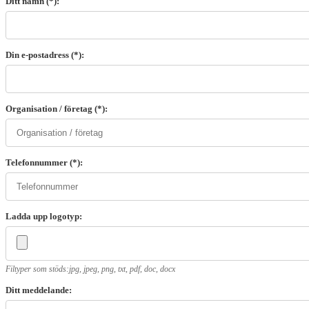
Ditt namn (*):
Din e-postadress (*):
Organisation / företag (*):
Telefonnummer (*):
Ladda upp logotyp:
Filtyper som stöds:jpg, jpeg, png, txt, pdf, doc, docx
Ditt meddelande: