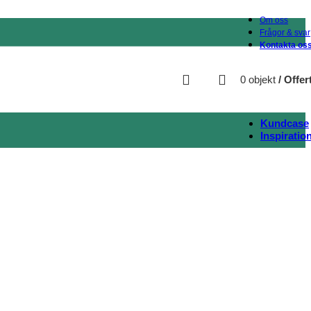
Om oss
Frågor & svar
Kontakta os
0
objekt
/
Offer
Kundcase
Inspiratio