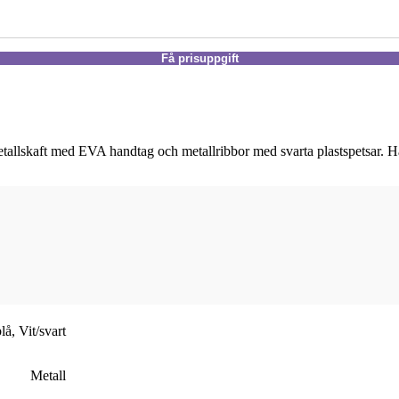
Få prisuppgift
allskaft med EVA handtag och metallribbor med svarta plastspetsar. Hä
lå
,
Vit/svart
Metall