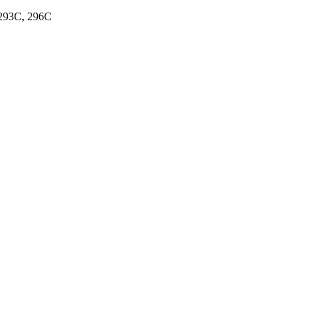
293C
,
296C