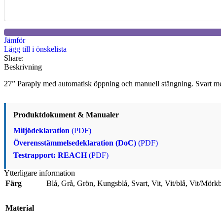
Jämför
Lägg till i önskelista
Share:
Beskrivning
27” Paraply med automatisk öppning och manuell stängning. Svart met
Produktdokument & Manualer
Miljödeklaration
(PDF)
Överensstämmelsedeklaration (DoC)
(PDF)
Testrapport: REACH
(PDF)
Ytterligare information
Färg
Blå
,
Grå
,
Grön
,
Kungsblå
,
Svart
,
Vit
,
Vit/blå
,
Vit/Mörkb
Material