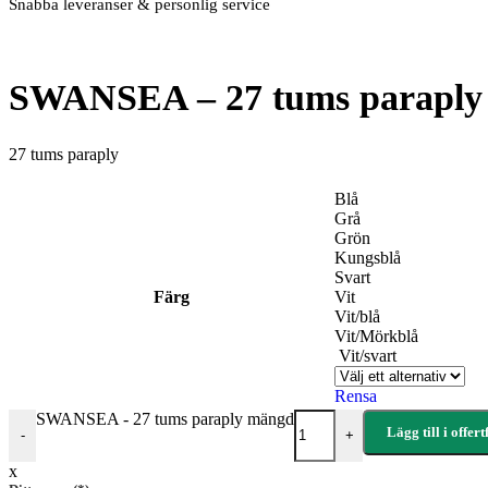
Snabba leveranser & personlig service
SWANSEA – 27 tums paraply
27 tums paraply
Blå
Grå
Grön
Kungsblå
Svart
Färg
Vit
Vit/blå
Vit/Mörkblå
Vit/svart
Rensa
SWANSEA - 27 tums paraply mängd
Lägg till i offer
-
+
x