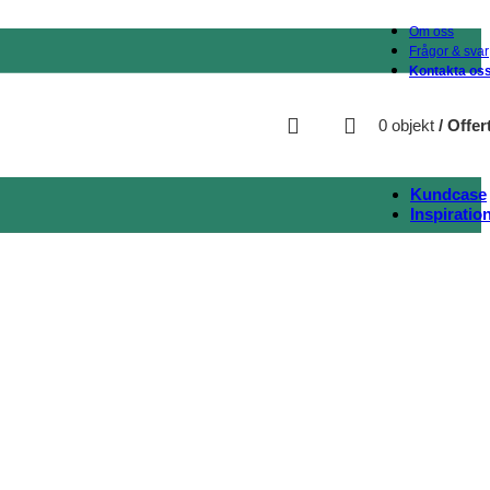
Om oss
Frågor & svar
Kontakta os
0
objekt
/
Offer
Kundcase
Inspiratio