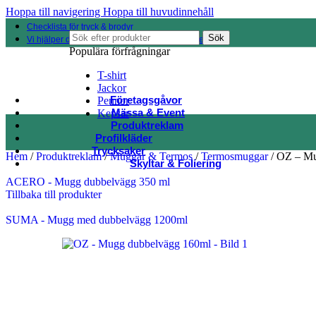
Hoppa till navigering
Hoppa till huvudinnehåll
Checklista för tryck & brodyr
Sök
Vi hjälper dig hitta rätt bland 100 000 produkter
Populära förfrågningar
T-shirt
Jackor
Företagsgåvor
Pennor
Mässa & Event
Kepsar
Produktreklam
Profilkläder
Trycksaker
Hem
/
Produktreklam
/
Muggar & Termos
/
Termosmuggar
/
OZ – Mu
Skyltar & Foliering
ACERO - Mugg dubbelvägg 350 ml
Tillbaka till produkter
SUMA - Mugg med dubbelvägg 1200ml