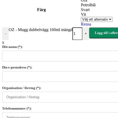
Grå
Petrolblå
Färg
Svart
Vit
Rensa
OZ - Mugg dubbelvägg 160ml mängd
Lägg till i offe
-
+
x
Ditt namn (*):
Din e-postadress (*):
Organisation / företag (*):
Telefonnummer (*):