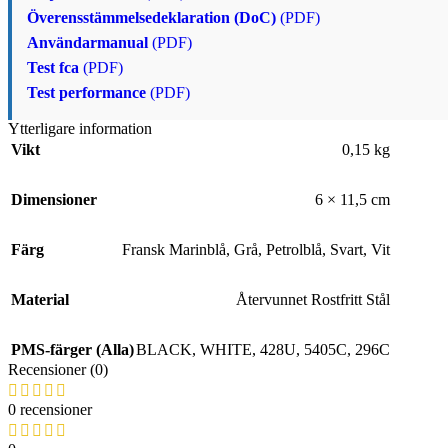
Överensstämmelsedeklaration (DoC)
(PDF)
Användarmanual
(PDF)
Test fca
(PDF)
Test performance
(PDF)
Ytterligare information
Vikt
0,15 kg
Dimensioner
6 × 11,5 cm
Färg
Fransk Marinblå
,
Grå
,
Petrolblå
,
Svart
,
Vit
Material
Återvunnet Rostfritt Stål
PMS-färger (Alla)
BLACK
,
WHITE
,
428U
,
5405C
,
296C
Recensioner (0)
0 recensioner