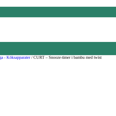
ga - Köksapparater
/
CURT – Snooze-timer i bambu med twist