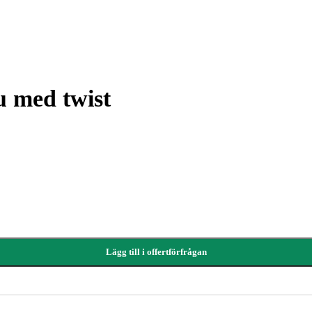
 med twist
Lägg till i offertförfrågan