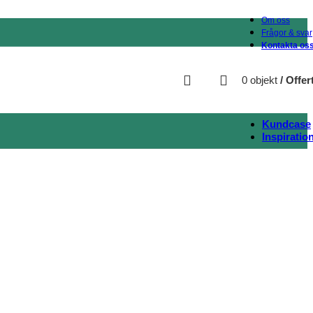
Om oss
Frågor & svar
Kontakta os
0
objekt
/
Offer
Kundcase
Inspiratio