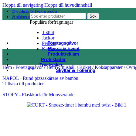
Hoppa till navigering
Hoppa till huvudinnehåll
Checklista för tryck & brodyr
Sök
Vi hjälper dig hitta rätt bland 100 000 produkter
Populära förfrågningar
T-shirt
Jackor
Företagsgåvor
Pennor
Mässa & Event
Kepsar
Produktreklam
Profilkläder
Trycksaker
Hem
/
Företagsgåvor
/
Hem & hushåll
/
Köket
/
Köksapparater
/
Övri
Skyltar & Foliering
NAPOL - Rund pizzaskärare av bambu
Tillbaka till produkter
STOPY - Flaskkork för Mousserande