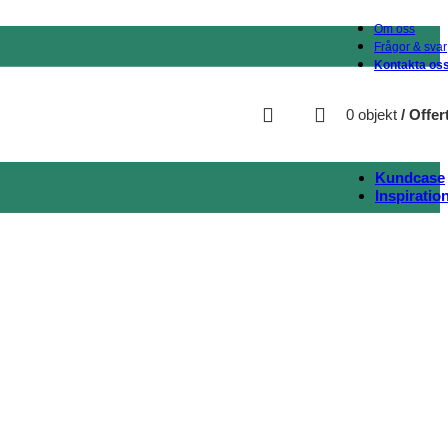
Om oss
Frågor & svar
Kontakta os
0
objekt
/
Offer
Kundcase
Inspiratio