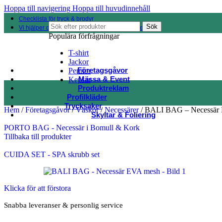
Hoppa till navigering
Hoppa till huvudinnehåll
Checklista för tryck & brodyr
Sök
Vi hjälper dig hitta rätt bland 100 000 produkter
Populära förfrågningar
T-shirt
Jackor
Företagsgåvor
Pennor
Mässa & Event
Kepsar
Produktreklam
Profilkläder
Trycksaker
Hem
/
Företagsgåvor
/
Väskor
/
Necessärer
/
BALI BAG – Necessär
Skyltar & Foliering
PORTO BAG - Necessär i Bomull & Kork
Tillbaka till produkter
CUIDA SET - SPA skrubb set
Klicka för att förstora
Snabba leveranser & personlig service